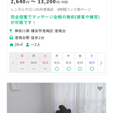
2,640
〜 13,200
円
円
/時間
レンタルサロンASM港南台 4時間パック用ページ
完全個室でマッサージ全般の施術(接客や練習)
が可能です！
神奈川県 横浜市港南区 港南台
港南台駅 徒歩2分
20㎡
〜2人
日
月
火
水
木
金
土
8/9
8/10
8/11
8/12
8/13
8/14
8/15