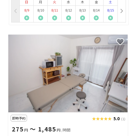
日
月
火
水
木
金
土
8/9
8/10
8/11
8/12
8/13
8/14
8/15
即時予約
★★★★★
★★★★★
5.0
(1)
275
〜 1,485
円
円
/時間