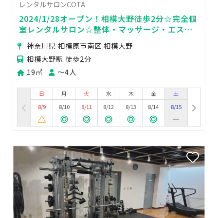
レンタルサロンCOTA
2024/1/28オープン！相模大野徒歩2分☆完全個
室レンタルサロン☆整体・マッサージ・エス
テ・ネイルに☆シャワー利用可！24時間営業
神奈川県 相模原市南区 相模大野
相模大野駅 徒歩2分
19㎡
〜4人
日
月
火
水
木
金
土
8/9
8/10
8/11
8/12
8/13
8/14
8/15