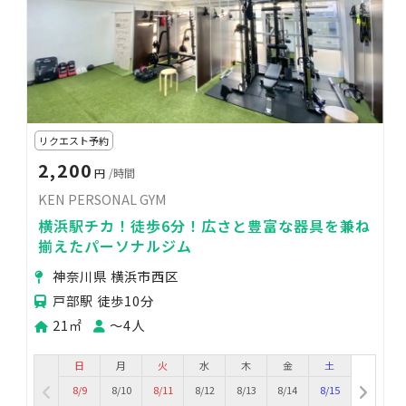
リクエスト予約
2,200
円
/時間
KEN PERSONAL GYM
横浜駅チカ！徒歩6分！広さと豊富な器具を兼ね
揃えたパーソナルジム
神奈川県 横浜市西区
戸部駅 徒歩10分
21㎡
〜4人
日
月
火
水
木
金
土
8/9
8/10
8/11
8/12
8/13
8/14
8/15