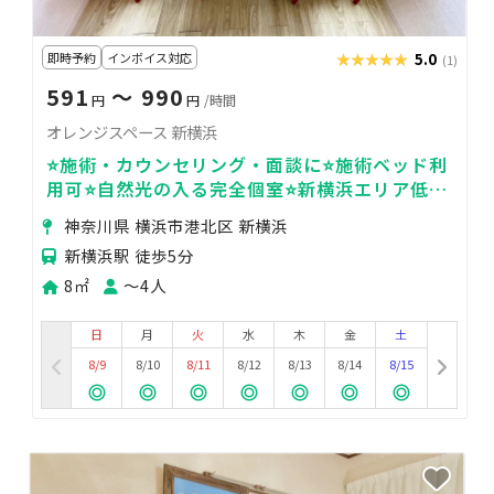
即時予約
インボイス対応
★★★★★
★★★★★
5.0
(1)
591
〜 990
円
円
/時間
オレンジスペース 新横浜
⭐️施術・カウンセリング・面談に⭐️施術ベッド利
用可⭐️自然光の入る完全個室⭐️新横浜エリア低価
格⭐️＜オレンジスペース🍊＞
神奈川県 横浜市港北区 新横浜
新横浜駅 徒歩5分
8㎡
〜4人
日
月
火
水
木
金
土
8/9
8/10
8/11
8/12
8/13
8/14
8/15