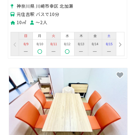
神奈川県 川崎市幸区 北加瀬
元住吉駅 バスで10分
10㎡
〜2人
日
月
火
水
木
金
土
8/9
8/10
8/11
8/12
8/13
8/14
8/15