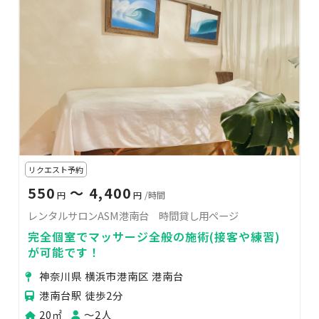
リクエスト予約
550
〜 4,400
円
円
/時間
レンタルサロンASM港南台 時間貸し用ページ
完全個室でマッサージ全般の施術(接客や練習)
が可能です！
神奈川県 横浜市港南区 港南台
港南台駅 徒歩2分
20㎡
〜2人