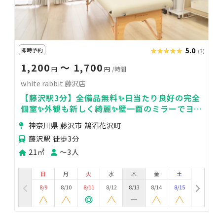
即時予約
★★★★★
★★★★★
5.0
(3)
1,200
〜 1,700
円
円
/時間
white rabbit 藤沢店
【藤沢駅3分】全備品無料✨日当たり良好の完全
個室✨外観も新しく綺麗✨壁一面のミラーでヨガ
や着付にも最適✨
神奈川県 藤沢市 鵠沼花沢町
藤沢駅 徒歩3分
21㎡
〜3人
日
月
火
水
木
金
土
8/9
8/10
8/11
8/12
8/13
8/14
8/15