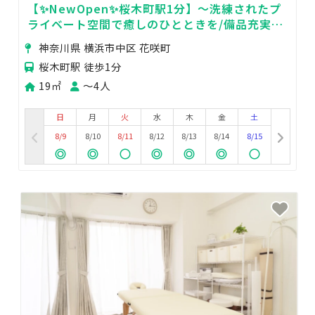
【✨NewOpen✨桜木町駅1分】～洗練されたプ
ライベート空間で癒しのひとときを/備品充実/
エステ・マッサージ・整体など～
神奈川県 横浜市中区 花咲町
桜木町駅 徒歩1分
19㎡
〜4人
日
月
火
水
木
金
土
8/9
8/10
8/11
8/12
8/13
8/14
8/15