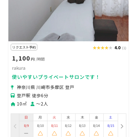
リクエスト予約
★★★★★
★★★★★
4.0
(1)
1,100
円
/時間
rakura
使いやすいプライベートサロンです！
神奈川県 川崎市多摩区 登戸
登戸駅 徒歩6分
10㎡
〜2人
日
月
火
水
木
金
土
8/9
8/10
8/11
8/12
8/13
8/14
8/15