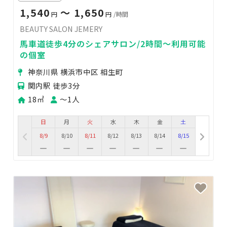
1,540
〜 1,650
円
円
/時間
BEAUTY SALON JEMERY
馬車道徒歩4分のシェアサロン/2時間〜利用可能
の個室
神奈川県 横浜市中区 相生町
関内駅 徒歩3分
18㎡
〜1人
日
月
火
水
木
金
土
8/9
8/10
8/11
8/12
8/13
8/14
8/15