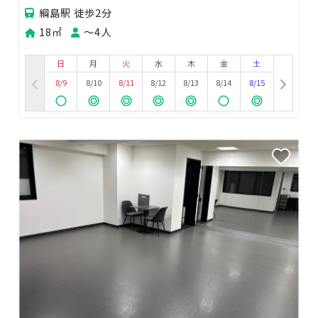
綱島駅 徒歩2分
18㎡
〜4人
日
月
火
水
木
金
土
8/9
8/10
8/11
8/12
8/13
8/14
8/15