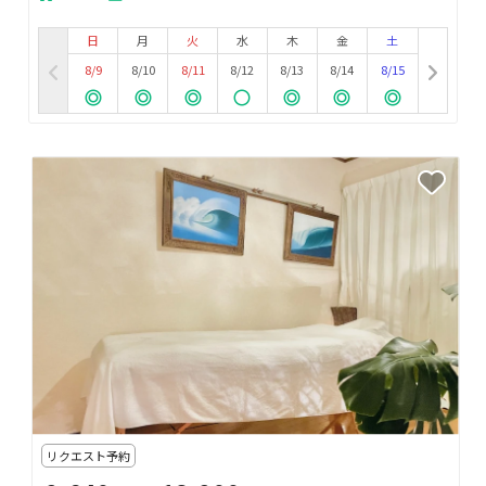
日
月
火
水
木
金
土
8/9
8/10
8/11
8/12
8/13
8/14
8/15
リクエスト予約