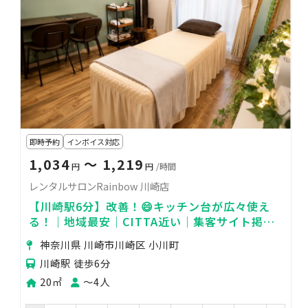
即時予約
インボイス対応
1,034
〜 1,219
円
円
/時間
レンタルサロンRainbow 川崎店
【川崎駅6分】改善！😄キッチン台が広々使え
る！｜地域最安｜CITTA近い｜集客サイト掲載
OK｜室内トイレ完備｜EV有
神奈川県 川崎市川崎区 小川町
川崎駅 徒歩6分
20㎡
〜4人