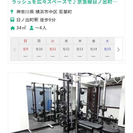
ラッシュを広々スペースで♪京急線日ノ出町駅
徒歩7分(伊勢佐木モール内)
神奈川県 横浜市中区 若葉町
日ノ出町駅 徒歩9分
34㎡
〜4人
日
月
火
水
木
金
土
8/9
8/10
8/11
8/12
8/13
8/14
8/15