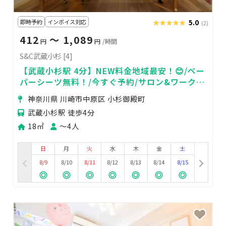
即時予約
インボイス対応
★★★★★
★★★★★
5.0
(2)
412
〜 1,089
円
円
/時間
S&C武蔵小杉 [4]
【武蔵小杉駅 4分】NEW料金地域最安！😊/ペー
パーシーツ無料！/今すぐ予約/サロン&ワークス
ペース
神奈川県 川崎市中原区 小杉御殿町
武蔵小杉駅 徒歩4分
18㎡
〜4人
日
月
火
水
木
金
土
8/9
8/10
8/11
8/12
8/13
8/14
8/15