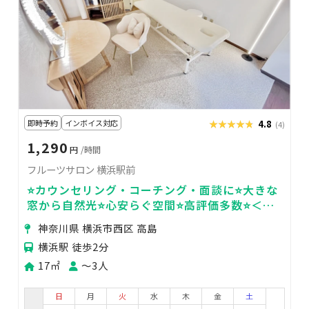
即時予約
インボイス対応
★★★★★
★★★★★
4.8
(4)
1,290
円
/時間
フルーツサロン 横浜駅前
⭐️カウンセリング・コーチング・面談に⭐️大きな
窓から自然光⭐️心安らぐ空間⭐️高評価多数⭐️＜フ
ルーツサロン🍋＞
神奈川県 横浜市西区 高島
横浜駅 徒歩2分
17㎡
〜3人
日
月
火
水
木
金
土