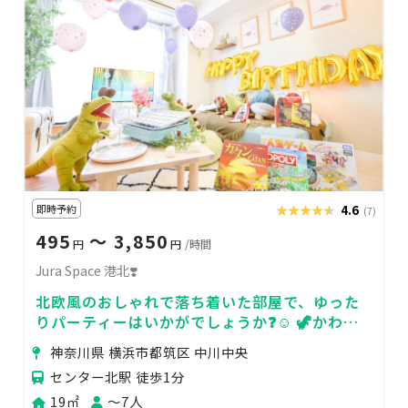
即時予約
★★★★★
★★★★★
4.6
(7)
495
〜 3,850
円
円
/時間
Jura Space 港北❣️
北欧風のおしゃれで落ち着いた部屋で、ゆった
りパーティーはいかがでしょうか❓☺️ 🦖かわい
い恐竜🦕たちがお出迎えしてくれます♪
神奈川県 横浜市都筑区 中川中央
センター北駅 徒歩1分
19㎡
〜7人