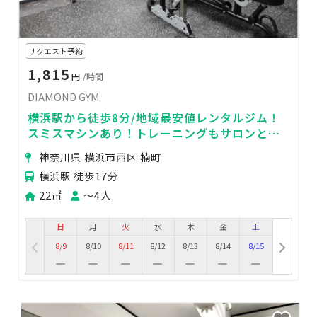
リクエスト予約
1,815
円
/時間
DIAMOND GYM
横浜駅から徒歩8分/地域最安値レンタルジム！
スミスマシンあり！トレーニングもサロンとし
ても大活躍！
神奈川県 横浜市西区 楠町
横浜駅 徒歩17分
22㎡
〜4人
日
月
火
水
木
金
土
8/9
8/10
8/11
8/12
8/13
8/14
8/15