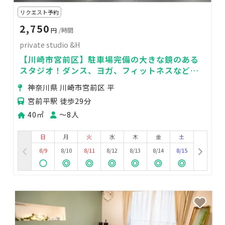
リクエスト予約
2,750
円
/時間
private studio &H
【川崎市宮前区】駐車場完備の大きな鏡のある
スタジオ！ダンス、ヨガ、フィットネスなどに
おすすめです
神奈川県 川崎市宮前区 平
宮前平駅 徒歩29分
40㎡
〜8人
日
月
火
水
木
金
土
8/9
8/10
8/11
8/12
8/13
8/14
8/15