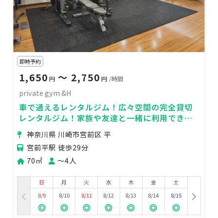
即時予約
1,650
〜 2,750
円
円
/時間
private gym &H
車で通えるレンタルジム！広々空間の完全貸切
レンタルジム！家族や友達と一緒に利用でき
る！
神奈川県 川崎市宮前区 平
宮前平駅 徒歩29分
70㎡
〜4人
日
月
火
水
木
金
土
8/9
8/10
8/11
8/12
8/13
8/14
8/15