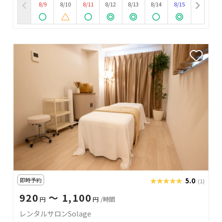
8/9
8/10
8/11
8/12
8/13
8/14
8/15
即時予約
★★★★★
★★★★★
5.0
(1)
920
〜 1,100
円
円
/時間
レンタルサロンSolage