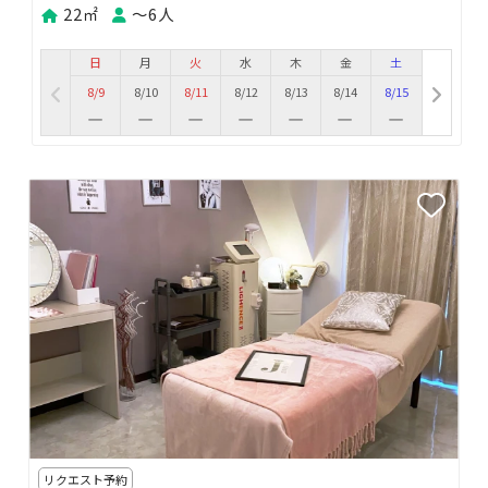
22㎡
〜6人
日
月
火
水
木
金
土
8/9
8/10
8/11
8/12
8/13
8/14
8/15
リクエスト予約