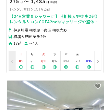
275
〜 1,485
円
円
/時間
レンタルサロンCOTA 2nd
【24H営業🚿シャワー可】《相模大野徒歩2分》
レンタルサロンCOTA2nd✨マッサージや整体・
オイル施術に✨
神奈川県 相模原市南区 相模大野
相模大野駅 徒歩2分
17㎡
〜4人
日
月
火
水
木
金
土
8/9
8/10
8/11
8/12
8/13
8/14
8/15