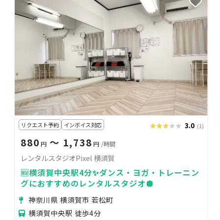
リクエスト予約
インボイス対応
★★★★★
★★★★★
3.0
(1)
880
〜 1,738
円
円
/時間
レンタルスタジオPixel 横須賀
🆕横須賀中央駅4分✨ダンス・ヨガ・トレーニン
グにおすすめのレンタルスタジオ🪩
神奈川県 横須賀市 若松町
横須賀中央駅 徒歩4分