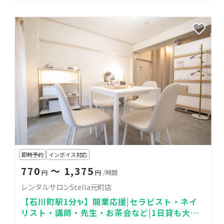
即時予約
インボイス対応
770
〜 1,375
円
円
/時間
レンタルサロンStella元町店
【石川町駅1分✨】開業応援|セラピスト・ネイ
リスト・講師・先生・お茶会など|1日貸も大歓
迎🌟