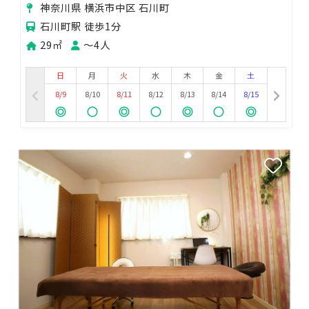
神奈川県 横浜市中区 石川町
石川町駅 徒歩1分
29㎡
〜4人
日
月
火
水
木
金
土
8/9
8/10
8/11
8/12
8/13
8/14
8/15