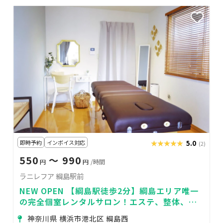
即時予約
インボイス対応
★★★★★
★★★★★
5.0
(2)
550
〜 990
円
円
/時間
ラニレフア 綱島駅前
NEW OPEN 【綱島駅徒歩2分】綱島エリア唯一
の完全個室レンタルサロン！エステ、整体、鍼
灸、ネイルなど！定期利用者様募集中！
神奈川県 横浜市港北区 綱島西