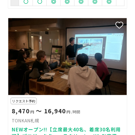
リクエスト予約
8,470
〜 16,940
円
円
/時間
TONKAN札幌
NEWオープン!!【立席最大40名、着席30名利用