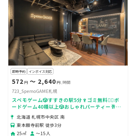
即時予約
インボイス対応
572
〜 2,640
円
円
/時間
723_SpemoGAME札幌
スペモゲーム🎲すすきの駅5分🍷ゴミ無料👌🏻ボ
ードゲーム40種以上🎲おしゃれパーティー🥂
723_SpemoGAME札幌
北海道 札幌市中央区 南
東本願寺前駅 徒歩3分
25㎡
〜15人