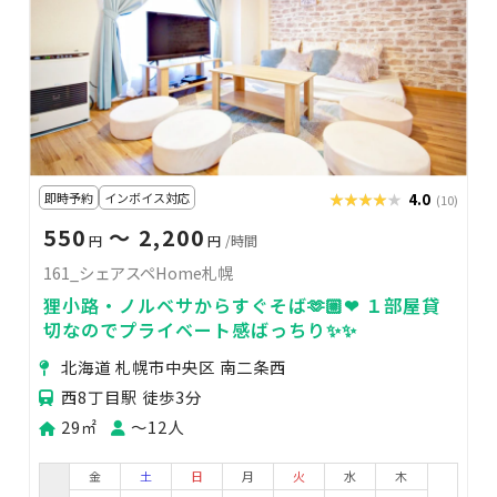
即時予約
インボイス対応
★★★★★
★★★★★
4.0
(10)
550
〜 2,200
円
円
/時間
161_シェアスペHome札幌
狸小路・ノルベサからすぐそば🫶🏼❤ １部屋貸
切なのでプライベート感ばっちり✨✨
北海道 札幌市中央区 南二条西
西8丁目駅 徒歩3分
29㎡
〜12人
金
土
日
月
火
水
木