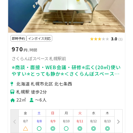
即時予約
インボイス対応
★★★★★
★★★★★
3.0
(1)
970
円
/時間
さくらんぼスペース 札幌駅前
⭐️商談・面接・WEB会議・研修⭐️広く(20㎡)使い
やすい⭐️とっても静か⭐️＜さくらんぼスペース🍒
＞
北海道 札幌市北区 北七条西
札幌駅 徒歩2分
22㎡
〜6人
金
土
日
月
火
水
木
8/7
8/8
8/9
8/10
8/11
8/12
8/13