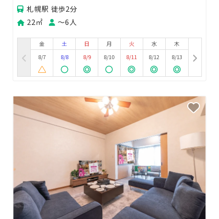
札幌駅 徒歩2分
22㎡
〜6人
金
土
日
月
火
水
木
8/7
8/8
8/9
8/10
8/11
8/12
8/13