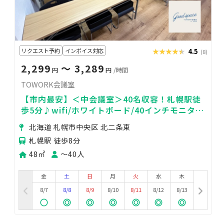
リクエスト予約
インボイス対応
★★★★★
★★★★★
4.5
(8)
2,299
〜 3,289
円
円
/時間
TOWORK会議室
【市内最安】＜中会議室＞40名収容！札幌駅徒
歩5分♪wifi/ホワイトボード/40インチモニター
無料
北海道 札幌市中央区 北二条東
札幌駅 徒歩8分
48㎡
〜40人
金
土
日
月
火
水
木
8/7
8/8
8/9
8/10
8/11
8/12
8/13