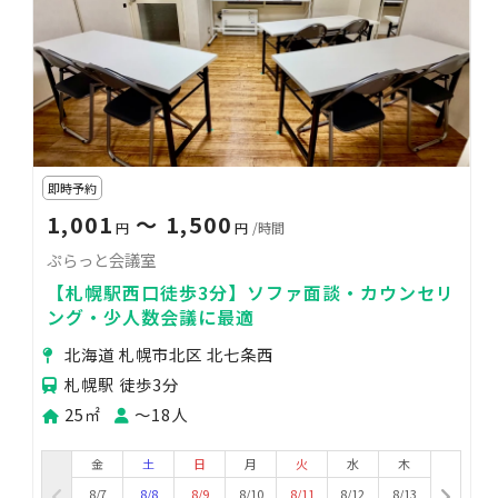
即時予約
1,001
〜 1,500
円
円
/時間
ぷらっと会議室
【札幌駅西口徒歩3分】ソファ面談・カウンセリ
ング・少人数会議に最適
北海道 札幌市北区 北七条西
札幌駅 徒歩3分
25㎡
〜18人
金
土
日
月
火
水
木
8/7
8/8
8/9
8/10
8/11
8/12
8/13