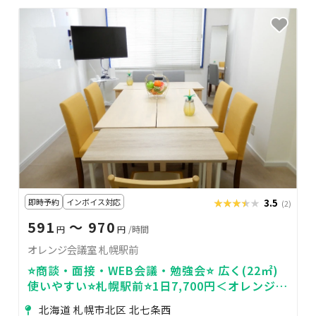
即時予約
インボイス対応
★★★★★
★★★★★
3.5
(2)
591
〜 970
円
円
/時間
オレンジ会議室 札幌駅前
⭐️商談・面接・WEB会議・勉強会⭐️ 広く(22㎡)
使いやすい⭐️札幌駅前⭐️1日7,700円＜オレンジ会
議室🍊＞
北海道 札幌市北区 北七条西