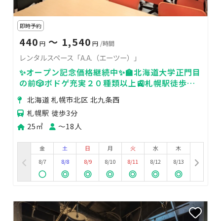
即時予約
440
〜 1,540
円
円
/時間
レンタルスペース「A.A.（エーツー）」
✨オープン記念価格継続中✨🏫北海道大学正門目
の前🎲ボドゲ充実２０種類以上🚉札幌駅徒歩３
分✍️１８名着席可能✨
北海道 札幌市北区 北九条西
札幌駅 徒歩3分
25㎡
〜18人
金
土
日
月
火
水
木
8/7
8/8
8/9
8/10
8/11
8/12
8/13