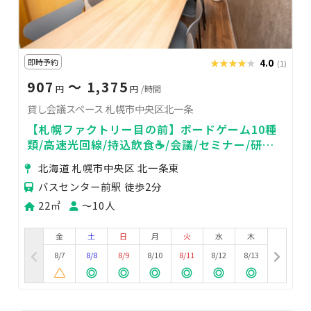
即時予約
★★★★★
★★★★★
4.0
(1)
907
〜 1,375
円
円
/時間
貸し会議スペース 札幌市中央区北一条
【札幌ファクトリー目の前】ボードゲーム10種
類/高速光回線/持込飲食☕️/会議/セミナー/研修/
オンライン会議にも最適
北海道 札幌市中央区 北一条東
バスセンター前駅 徒歩2分
22㎡
〜10人
金
土
日
月
火
水
木
8/7
8/8
8/9
8/10
8/11
8/12
8/13