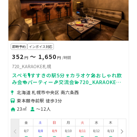
即時予約
インボイス対応
352
〜 1,650
円
円
/時間
720_KARAOKE札幌
スペモ🎙️すすきの駅5分🍷カラオケ🎤おしゃれ飲
み会🍻パーティー🎉交流会💫720_KARAOKE札
幌
北海道 札幌市中央区 南六条西
東本願寺前駅 徒歩3分
23㎡
〜12人
金
土
日
月
火
水
木
8/7
8/8
8/9
8/10
8/11
8/12
8/13