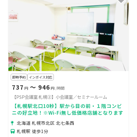
即時予約
インボイス対応
737
〜 946
円
円
/時間
【PSP会議室 札幌②】小会議室／セミナールーム
【札幌駅北口10秒】駅から目の前・１階コンビ
ニの好立地！※Wi-Fi無し低価格店舗となります
北海道 札幌市北区 北七条西
札幌駅 徒歩1分