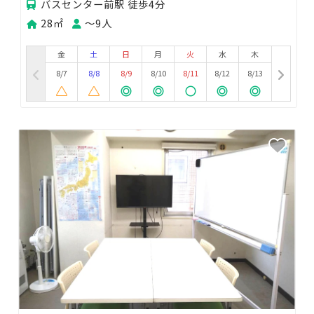
バスセンター前駅 徒歩4分
28㎡
〜9人
金
土
日
月
火
水
木
8/7
8/8
8/9
8/10
8/11
8/12
8/13