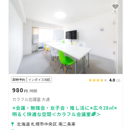
即時予約
インボイス対応
★★★★★
★★★★★
4.0
(2)
980
円
/時間
カラフル会議室 大通
⭐️会議・勉強会・女子会・推し活に⭐️広々28㎡⭐️
明るく快適な空間＜カラフル会議室🌈＞
北海道 札幌市中央区 南二条東