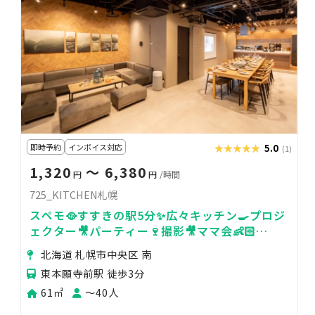
即時予約
インボイス対応
★★★★★
★★★★★
5.0
(1)
1,320
〜 6,380
円
円
/時間
725_KITCHEN札幌
スペモ🥘すすきの駅5分✨広々キッチン🍳プロジ
ェクター🎥パーティー🍷撮影🎥ママ会👶🏻
725_KITCHEN札幌
北海道 札幌市中央区 南
東本願寺前駅 徒歩3分
61㎡
〜40人