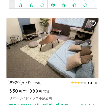
即時予約
インボイス対応
★★★★★
★★★★★
3.3
(4)
550
〜 990
円
円
/時間
リバーサイドテラス中島公園