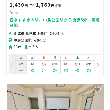
1,430
〜 1,760
円
円
/時間
frontier
豊水すすきの駅、中島公園駅から徒歩5分 喫煙
可能
北海道 札幌市中央区 南七条西
中島公園駅 徒歩5分
30㎡
〜8人
金
土
日
月
火
水
木
8/7
8/8
8/9
8/10
8/11
8/12
8/13