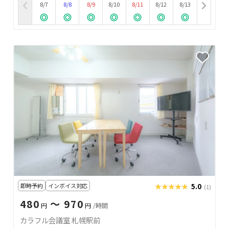
8/7
8/8
8/9
8/10
8/11
8/12
8/13
即時予約
インボイス対応
★★★★★
★★★★★
5.0
(1)
480
〜 970
円
円
/時間
カラフル会議室 札幌駅前