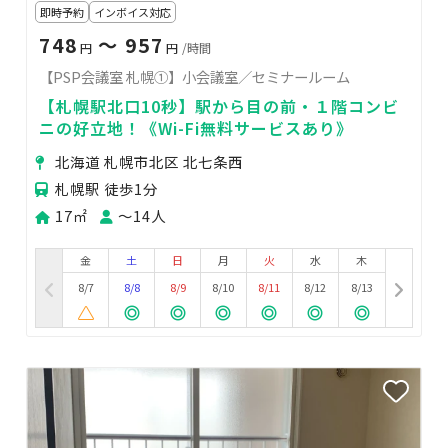
即時予約
インボイス対応
748
〜 957
円
円
/時間
【PSP会議室 札幌①】小会議室／セミナールーム
【札幌駅北口10秒】駅から目の前・１階コンビ
ニの好立地！《Wi-Fi無料サービスあり》
北海道 札幌市北区 北七条西
札幌駅 徒歩1分
17㎡
〜14人
金
土
日
月
火
水
木
8/7
8/8
8/9
8/10
8/11
8/12
8/13