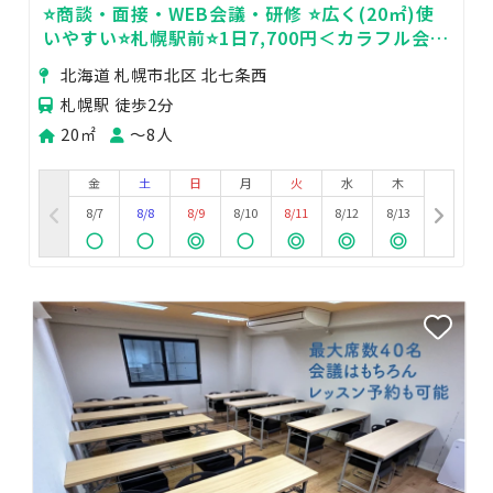
⭐️商談・面接・WEB会議・研修 ⭐️広く(20㎡)使
いやすい⭐️札幌駅前⭐️1日7,700円＜カラフル会議
室🌈＞
北海道 札幌市北区 北七条西
札幌駅 徒歩2分
20㎡
〜8人
金
土
日
月
火
水
木
8/7
8/8
8/9
8/10
8/11
8/12
8/13