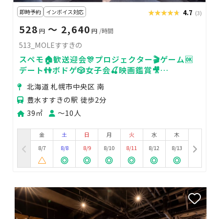
即時予約
インボイス対応
★★★★★
★★★★★
4.7
(3)
528
〜 2,640
円
円
/時間
513_MOLEすすきの
スペモ🏠️歓送迎会🎊プロジェクター🎬ゲーム🆗
デート👫ボドゲ🎲女子会🍒映画鑑賞🎥
513_MOLEすすきの
北海道 札幌市中央区 南
豊水すすきの駅 徒歩2分
39㎡
〜10人
金
土
日
月
火
水
木
8/7
8/8
8/9
8/10
8/11
8/12
8/13