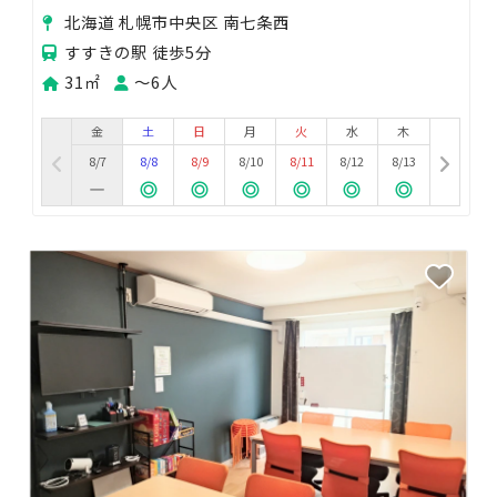
コン導入しました！
北海道 札幌市中央区 南七条西
すすきの駅 徒歩5分
31㎡
〜6人
金
土
日
月
火
水
木
8/7
8/8
8/9
8/10
8/11
8/12
8/13