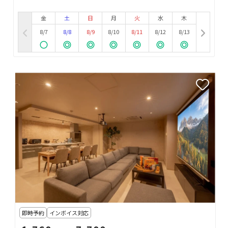
金
土
日
月
火
水
木
8/7
8/8
8/9
8/10
8/11
8/12
8/13
即時予約
インボイス対応