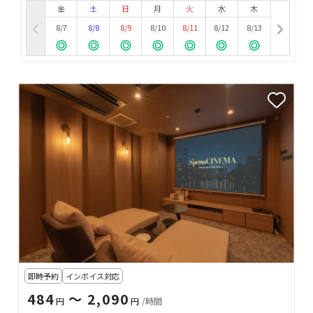
金
土
日
月
火
水
木
8/7
8/8
8/9
8/10
8/11
8/12
8/13
即時予約
インボイス対応
484
〜 2,090
円
円
/時間