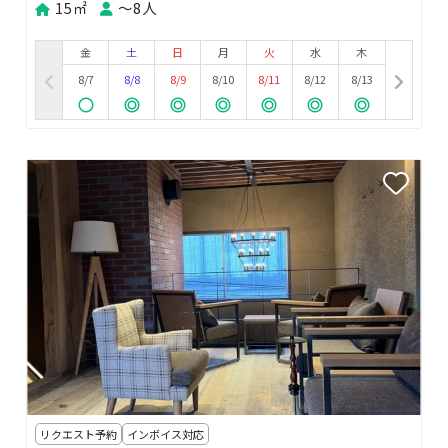
15㎡
〜8人
金
土
日
月
火
水
木
8/7
8/8
8/9
8/10
8/11
8/12
8/13
リクエスト予約
インボイス対応