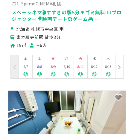
721_SpemoCINEMA札幌
スペモシネマ🎬️すすきの駅5分🍷ゴミ無料👌🏻プロ
ジェクター🎥映画デート💞ゲーム🎮
721_SpemoCINEMA札幌
北海道 札幌市中央区 南
東本願寺前駅 徒歩3分
19㎡
〜6人
金
土
日
月
火
水
木
8/7
8/8
8/9
8/10
8/11
8/12
8/13