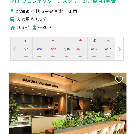
可】プロジェクター、スクリーン、WI-FI完備■
小規模の会議や交流会、撮影に！
北海道 札幌市中央区 北一条西
大通駅 徒歩3分
103㎡
〜30人
金
土
日
月
火
水
木
8/7
8/8
8/9
8/10
8/11
8/12
8/13