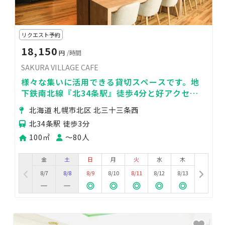
リクエスト予約
18,150
円
/時間
SAKURA VILLAGE CAFE
様々な集いに活用できる貸切スペースです。地
下鉄南北線『北34条駅』徒歩4分と好アクセ
ス！！
北海道 札幌市北区 北三十三条西
北34条駅 徒歩3分
100㎡
〜80人
金
土
日
月
火
水
木
8/7
8/8
8/9
8/10
8/11
8/12
8/13