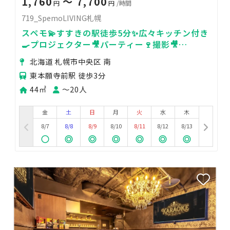
1,760
〜 7,700
円
円
/時間
719_SpemoLIVING札幌
スペモ💫すすきの駅徒歩5分✨広々キッチン付き
🍳プロジェクター🎥パーティー🍷撮影🎥
719_SpemoLIVING札幌
北海道 札幌市中央区 南
東本願寺前駅 徒歩3分
44㎡
〜20人
金
土
日
月
火
水
木
8/7
8/8
8/9
8/10
8/11
8/12
8/13