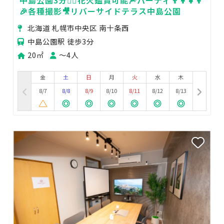
中島公園3分🚶‍♂️花火鑑賞可能🎆パーティ👨‍👩‍👧‍👦
🎉各種撮影🎥リバーサイドテラス中島公園
北海道 札幌市中央区 南十条西
中島公園駅 徒歩3分
20㎡
〜4人
金
土
日
月
火
水
木
8/7
8/8
8/9
8/10
8/11
8/12
8/13