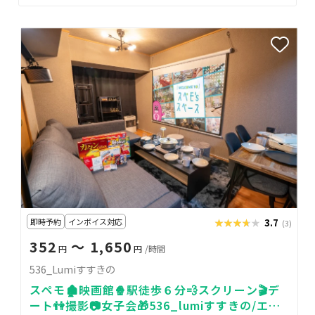
即時予約
インボイス対応
★★★★★
★★★★★
3.7
(3)
352
〜 1,650
円
円
/時間
536_Lumiすすきの
スペモ🏚映画館🍿駅徒歩６分💨スクリーン🎬デ
ート👫撮影📷女子会🎁536_lumiすすきの/エア