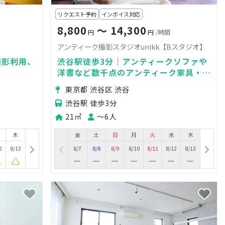
リクエスト予約
インボイス対応
8,800
〜 14,300
円
円
/時間
アンティーク撮影スタジオunikk【Bスタジオ】
撮影利用、
渋谷駅徒歩3分｜アンティークソファや
洋書など数千点のアンティーク家具・雑
貨をディスプレイ｜2面本棚書斎スタジ
東京都 渋谷区 渋谷
オ｜自然光◎
渋谷駅 徒歩3分
21㎡
〜6人
木
金
土
日
月
火
水
木
2
8/13
8/7
8/8
8/9
8/10
8/11
8/12
8/13