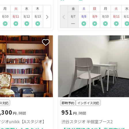
月
火
水
木
金
土
日
月
火
水
8/10
8/11
8/12
8/13
8/7
8/8
8/9
8/10
8/11
8/1
ス対応
即時予約
インボイス対応
,300
951
円
/時間
円
/時間
ジオunikk【Aスタジオ】
渋谷スタジオ 半個室ブース2