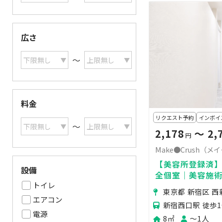
広さ
〜
料金
リクエスト予約
インボイ
〜
2,178
〜 2,
円
Make●Crush（
【美容所登録済】
設備
全個室｜美容施
トイレ
に最適なレンタ
東京都 新宿区 西
エアコン
新宿西口駅 徒歩
電源
8㎡
〜1人