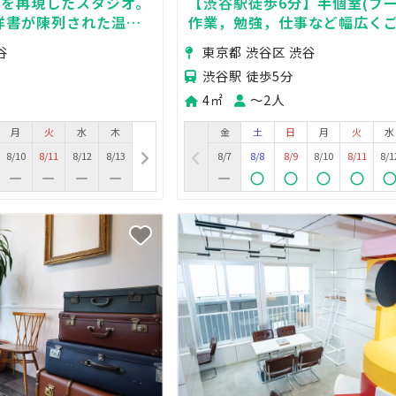
斎を再現したスタジオ。
【渋谷駅徒歩6分】半個室(ブー
古洋書が陳列された温も
作業，勉強，仕事など幅広く
谷駅から徒歩3分の便
だけます◎
谷
東京都 渋谷区 渋谷
渋谷駅 徒歩5分
4㎡
〜2人
月
火
水
木
金
土
日
月
火
水
8/10
8/11
8/12
8/13
8/7
8/8
8/9
8/10
8/11
8/1