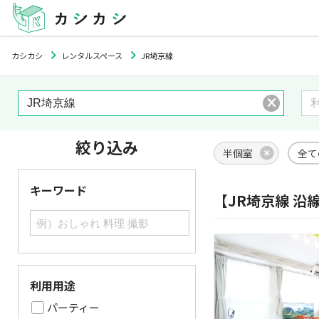
カシカシ
レンタルスペース
JR埼京線
絞り込み
半個室
全て
キーワード
【JR埼京線 沿
利用用途
パーティー