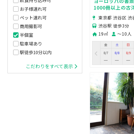
飲食持ち込み可
ヨーロッパの書
1000冊以上の
お子様連れ可
り溢れる空間。渋
東京都 渋谷区 渋
ペット連れ可
利なアクセス。
渋谷駅 徒歩3分
商用撮影可
19㎡
〜10人
半個室
駐車場あり
金
土
日
駅徒歩10分以内
8/7
8/8
8/9
こだわりをすべて表示