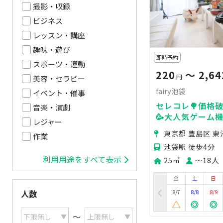
撮影・収録
ビジネス
レッスン・講座
趣味・遊び
即時予約
スポーツ・運動
220
〜 2,64
円
美容・セラピー
fairy池袋
イベント・催事
セレコレ🌳価格破
音楽・演劇
🥳大人気ゲーム機
レジャー
撮影📷パーティ🥂2
東京都 豊島区 東
作業
池袋
池袋駅 徒歩4分
利用用途をすべて表示
25㎡
〜18人
金
土
日
8/7
8/8
8/9
人数
〜