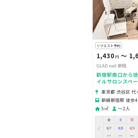
リクエスト予約
1,430
〜 1,
円
GLAD nail 新宿
新宿駅南口から徒
イルサロンスペ
東京都 渋谷区 代
新線新宿駅 徒歩
5㎡
〜2人
金
土
日
8/7
8/8
8/9