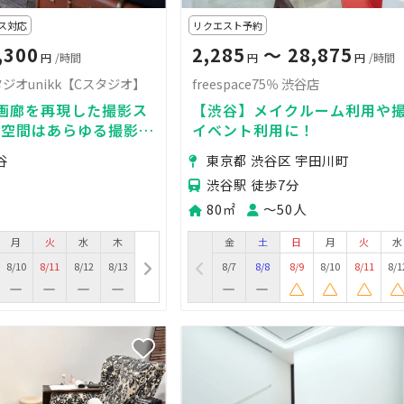
ス対応
リクエスト予約
,300
2,285
〜 28,875
円
/時間
円
円
/時間
ジオunikk【Cスタジオ】
freespace75％ 渋谷店
画廊を再現した撮影ス
【渋谷】メイクルーム利用や
の空間はあらゆる撮影に
イベント利用に！
アンティーク額縁｜自然
谷
東京都 渋谷区 宇田川町
渋谷駅 徒歩7分
80㎡
〜50人
月
火
水
木
金
土
日
月
火
水
8/10
8/11
8/12
8/13
8/7
8/8
8/9
8/10
8/11
8/1