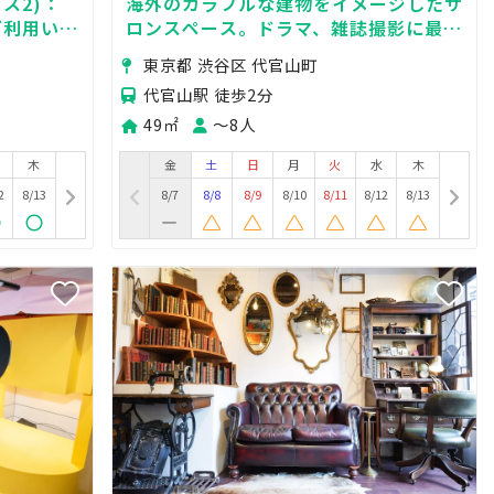
ス2)：
海外のカラフルな建物をイメージしたサ
ご利用いた
ロンスペース。ドラマ、雑誌撮影に最
適！
東京都 渋谷区 代官山町
代官山駅 徒歩2分
49㎡
〜8人
木
金
土
日
月
火
水
木
2
8/13
8/7
8/8
8/9
8/10
8/11
8/12
8/13