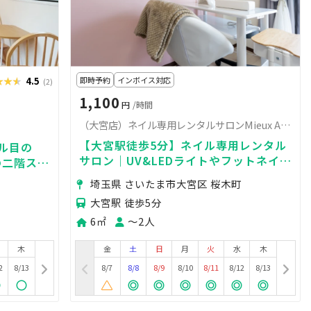
★★★
★★★
4.5
即時予約
インボイス対応
(2)
1,100
円
/時間
（大宮店）ネイル専用レンタルサロンMieux Aブース
【大宮駅徒歩5分】ネイル専用レンタル
テル目の
サロン｜UV&LEDライトやフットネイル
の二階スペ
用品、ワゴンや集塵機も完備｜
埼玉県 さいたま市大宮区 桜木町
大宮駅 徒歩5分
6㎡
〜2人
木
金
土
日
月
火
水
木
2
8/13
8/7
8/8
8/9
8/10
8/11
8/12
8/13