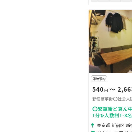
即時予約
540
〜 2,66
円
⭕️繁華街ど真ん
1分✨人数制1-8
画面🎮ゲーム♣ボ
東京都 新宿区 新
🚿シャワー📹防