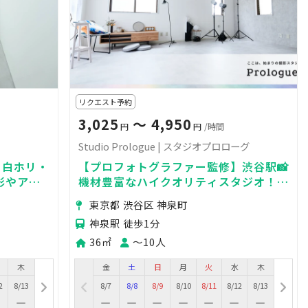
リクエスト予約
3,025
〜 4,950
円
円
/時間
Studio Prologue | スタジオプロローグ
！白ホリ・
【プロフォトグラファー監修】渋谷駅📸
影やアパ
機材豊富なハイクオリティスタジオ！ポ
ートレート / 物撮り / デザイナーズ / 白
東京都 渋谷区 神泉町
基調空間
神泉駅 徒歩1分
36㎡
〜10人
木
金
土
日
月
火
水
木
2
8/13
8/7
8/8
8/9
8/10
8/11
8/12
8/13