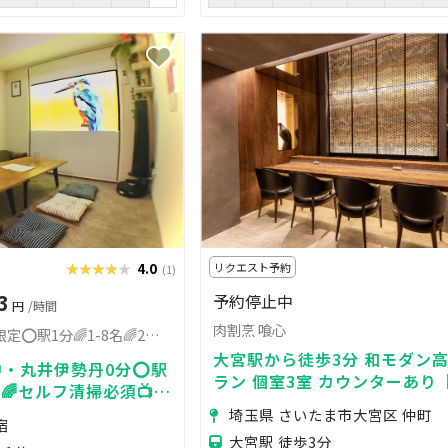
★★★★★
★★★★★
4.0
リクエスト予約
(1)
3
予約停止中
円
/時間
肉割烹 喰心
新宿繁華街⭕️社会人限定⭕️駅1分🌈1-8名🌈2名24h可
大宮駅から徒歩3分 和モダン
中・丸井伊勢丹0分⭕️駅
ラン 個室3室 カウンターあり
名🌈セルフ清掃必須📺大
談可】
ドゲ🎞映画💡レンジ
埼玉県 さいたま市大宮区 仲町
宿
犯
大宮駅 徒歩3分