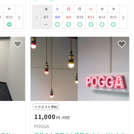
木
金
土
日
月
火
水
木
2
8/13
8/7
8/8
8/9
8/10
8/11
8/12
8/13
リクエスト予約
11,000
円
/時間
POGGA