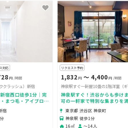
ス対応
リクエスト予約
728
1,832
〜 4,400
円
/時間
円
円
/時間
メイククラッシュ）新宿
新宿西口徒歩1分｜完
神泉駅すぐ！渋谷からも歩け
術・まつ毛・アイブロウ
可の一軒家で特別な集まりを
ルサロン
込みのお値段 必要ない家具
新宿
東京都 渋谷区 神泉町
動出来ます
1分
神泉駅 徒歩1分
16㎡
〜14人