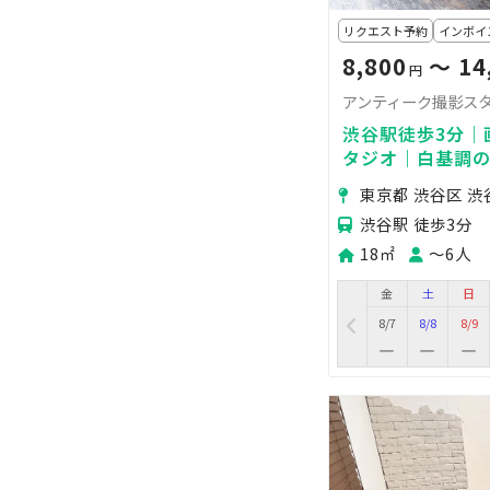
リクエスト予約
インボイ
8,800
〜 14
円
アンティーク撮影スタ
渋谷駅徒歩3分｜
タジオ｜白基調
対応可｜大量の
東京都 渋谷区 渋
光◎
渋谷駅 徒歩3分
18㎡
〜6人
金
土
日
8/7
8/8
8/9