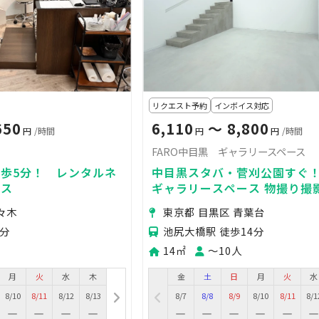
リクエスト予約
インボイス対応
650
6,110
〜 8,800
円
/時間
円
円
/時間
FARO中目黒 ギャラリースペース
歩5分！ レンタルネ
中目黒スタバ・菅刈公園すぐ
ース
ギャラリースペース 物撮り撮
レル展示会に最適！
々木
東京都 目黒区 青葉台
4分
池尻大橋駅 徒歩14分
14㎡
〜10人
月
火
水
木
金
土
日
月
火
水
8/10
8/11
8/12
8/13
8/7
8/8
8/9
8/10
8/11
8/1