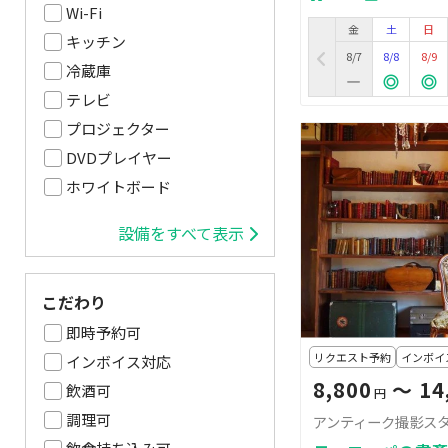
Wi-Fi
金
土
日
キッチン
8/7
8/8
8/9
冷蔵庫
テレビ
プロジェクター
DVDプレイヤー
ホワイトボード
設備をすべて表示
こだわり
即時予約可
リクエスト予約
インボイ
インボイス対応
8,800
〜 14
飲酒可
円
調理可
アンティーク撮影スタ