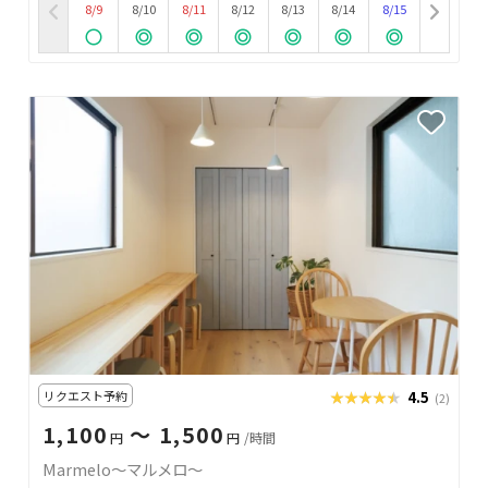
8/9
8/10
8/11
8/12
8/13
8/14
8/15
リクエスト予約
★★★★★
★★★★★
4.5
(2)
1,100
〜 1,500
円
円
/時間
Marmelo〜マルメロ〜