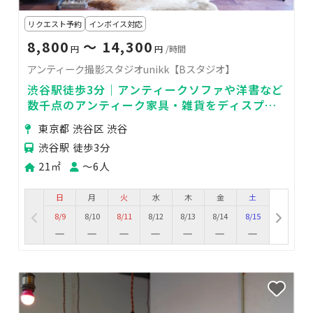
リクエスト予約
インボイス対応
8,800
〜 14,300
円
円
/時間
アンティーク撮影スタジオunikk【Bスタジオ】
渋谷駅徒歩3分｜アンティークソファや洋書など
数千点のアンティーク家具・雑貨をディスプレ
イ｜2面本棚書斎スタジオ｜自然光◎
東京都 渋谷区 渋谷
渋谷駅 徒歩3分
21㎡
〜6人
日
月
火
水
木
金
土
8/9
8/10
8/11
8/12
8/13
8/14
8/15