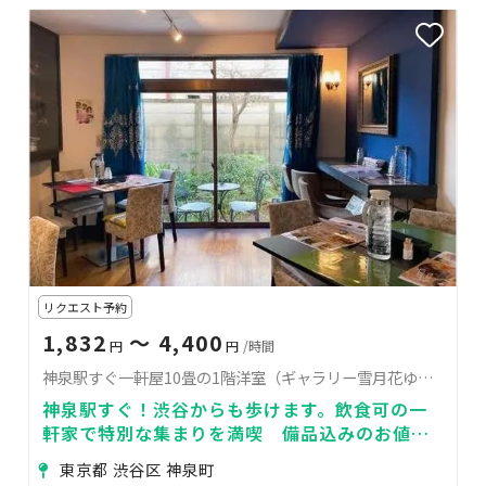
リクエスト予約
1,832
〜 4,400
円
円
/時間
神泉駅すぐ一軒屋10畳の1階洋室（ギャラリー雪月花ゆづか内）
神泉駅すぐ！渋谷からも歩けます。飲食可の一
軒家で特別な集まりを満喫 備品込みのお値
段 必要ない家具はお庭に移動出来ます
東京都 渋谷区 神泉町