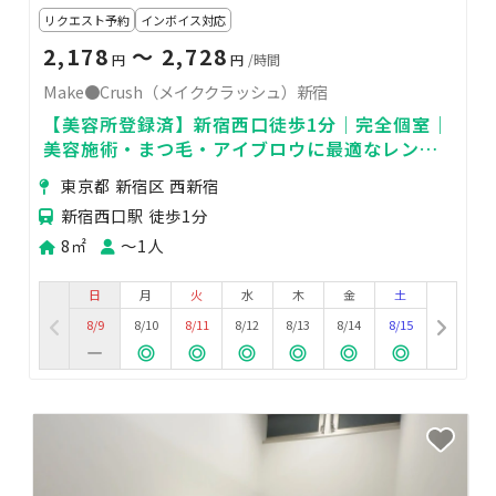
リクエスト予約
インボイス対応
2,178
〜 2,728
円
円
/時間
Make●Crush（メイククラッシュ）新宿
【美容所登録済】新宿西口徒歩1分｜完全個室｜
美容施術・まつ毛・アイブロウに最適なレンタ
ルサロン
東京都 新宿区 西新宿
新宿西口駅 徒歩1分
8㎡
〜1人
日
月
火
水
木
金
土
8/9
8/10
8/11
8/12
8/13
8/14
8/15