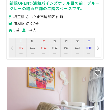
新規OPEN✨浦和パインズホテル目の前！ブルー
グレーの路面店舗の二階スペースです。
埼玉県 さいたま市浦和区 仲町
浦和駅 徒歩7分
8㎡
〜4人
日
月
火
水
木
金
土
8/9
8/10
8/11
8/12
8/13
8/14
8/15