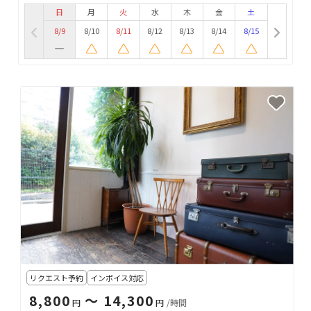
日
月
火
水
木
金
土
8/9
8/10
8/11
8/12
8/13
8/14
8/15
リクエスト予約
インボイス対応
8,800
〜 14,300
円
円
/時間