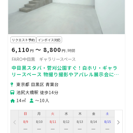
リクエスト予約
インボイス対応
6,110
〜 8,800
円
円
/時間
FARO中目黒 ギャラリースペース
中目黒スタバ・菅刈公園すぐ！白ホリ・ギャラ
リースペース 物撮り撮影やアパレル展示会に最
適！
東京都 目黒区 青葉台
池尻大橋駅 徒歩14分
14㎡
〜10人
日
月
火
水
木
金
土
8/9
8/10
8/11
8/12
8/13
8/14
8/15