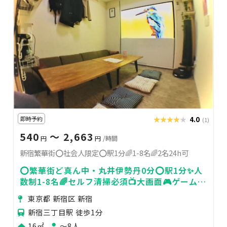
即時予約
★★★★★
★★★★★
4.0
(1)
540
〜 2,663
円
円
/時間
新宿繁華街⭕️社会人限定⭕️駅1分🌈1-8名🌈2名24h可
⭕️繁華街ど真ん中・丸井伊勢丹0分⭕️駅1分✨人
数制1-8名🌈セルフ清掃必須📺大画面🎮ゲーム♣
ボドゲ🎞映画💡レンジ🚿シャワー📹防犯
東京都 新宿区 新宿
新宿三丁目駅 徒歩1分
16㎡
〜8人