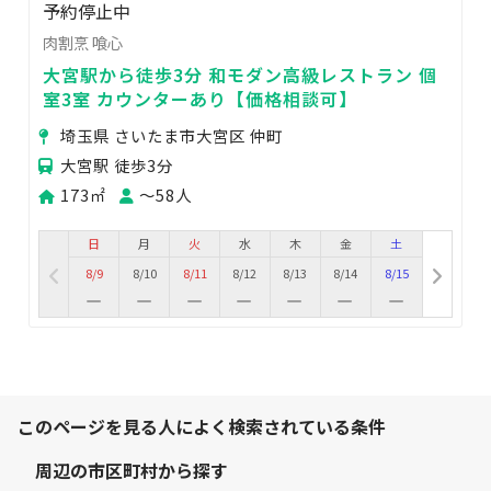
予約停止中
肉割烹 喰心
大宮駅から徒歩3分 和モダン高級レストラン 個
室3室 カウンターあり【価格相談可】
埼玉県 さいたま市大宮区 仲町
大宮駅 徒歩3分
173㎡
〜58人
日
月
火
水
木
金
土
8/9
8/10
8/11
8/12
8/13
8/14
8/15
このページを見る人によく検索されている条件
周辺の市区町村から探す