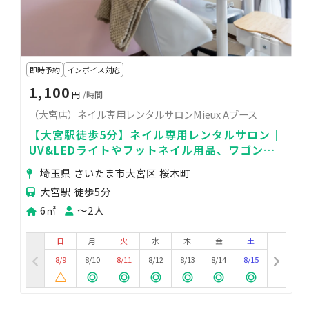
即時予約
インボイス対応
1,100
円
/時間
（大宮店）ネイル専用レンタルサロンMieux Aブース
【大宮駅徒歩5分】ネイル専用レンタルサロン｜
UV&LEDライトやフットネイル用品、ワゴンや
集塵機も完備｜
埼玉県 さいたま市大宮区 桜木町
大宮駅 徒歩5分
6㎡
〜2人
日
月
火
水
木
金
土
8/9
8/10
8/11
8/12
8/13
8/14
8/15