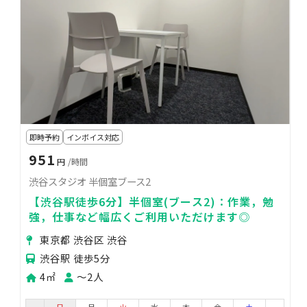
即時予約
インボイス対応
951
円
/時間
渋谷スタジオ 半個室ブース2
【渋谷駅徒歩6分】半個室(ブース2)：作業，勉
強，仕事など幅広くご利用いただけます◎
東京都 渋谷区 渋谷
渋谷駅 徒歩5分
4㎡
〜2人