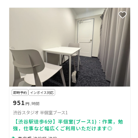
即時予約
インボイス対応
951
円
/時間
渋谷スタジオ 半個室ブース1
【渋谷駅徒歩6分】半個室(ブース1)：作業，勉
強，仕事など幅広くご利用いただけます◎