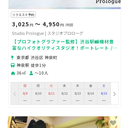
リクエスト予約
3,025
〜 4,950
円
円
/時間
Studio Prologue | スタジオプロローグ
【プロフォトグラファー監修】渋谷駅📸機材豊
富なハイクオリティスタジオ！ポートレート /
物撮り / デザイナーズ / 白基調空間
東京都 渋谷区 神泉町
神泉駅 徒歩1分
36㎡
〜10人
日
月
火
水
木
金
土
8/9
8/10
8/11
8/12
8/13
8/14
8/15