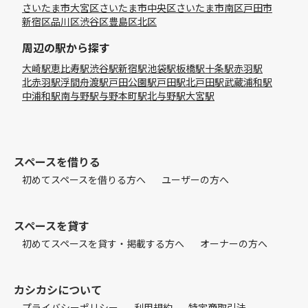
さいたま市大宮区
さいたま市中央区
さいたま市南区
戸田市
新宿区
品川区
渋谷区
豊島区
北区
周辺の駅から探す
大崎駅
恵比寿駅
渋谷駅
新宿駅
池袋駅
板橋駅
十条駅
赤羽駅
北赤羽駅
浮間舟渡駅
戸田公園駅
戸田駅
北戸田駅
武蔵浦和駅
中浦和駅
南与野駅
与野本町駅
北与野駅
大宮駅
スペースを借りる
初めてスペースを借りる方へ
ユーザーの方へ
スペースを貸す
初めてスペースを貸す・掲載する方へ
オーナーの方へ
カシカシについて
プライバシーポリシー
利用規約
特定商取引法