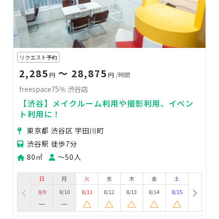
リクエスト予約
2,285
〜 28,875
円
円
/時間
freespace75％ 渋谷店
【渋谷】メイクルーム利用や撮影利用、イベン
ト利用に！
東京都 渋谷区 宇田川町
渋谷駅 徒歩7分
80㎡
〜50人
日
月
火
水
木
金
土
8/9
8/10
8/11
8/12
8/13
8/14
8/15