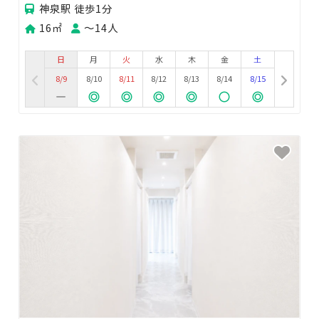
神泉駅 徒歩1分
16㎡
〜14人
日
月
火
水
木
金
土
8/9
8/10
8/11
8/12
8/13
8/14
8/15