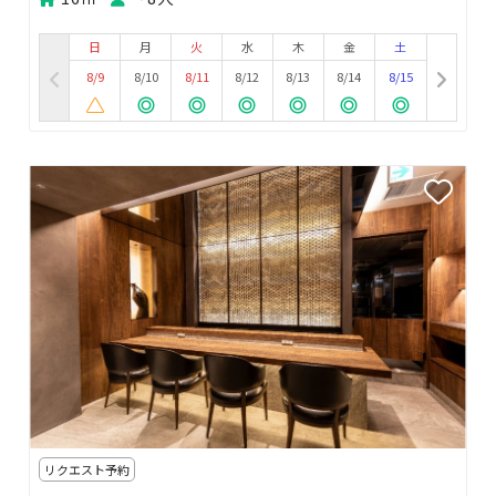
日
月
火
水
木
金
土
8/9
8/10
8/11
8/12
8/13
8/14
8/15
リクエスト予約