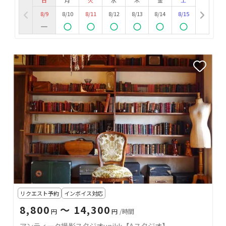
日
月
火
水
木
金
土
8/9
8/10
8/11
8/12
8/13
8/14
8/15
リクエスト予約
インボイス対応
8,800
〜 14,300
円
円
/時間
アンティーク撮影スタジオunikk【Aスタジオ】