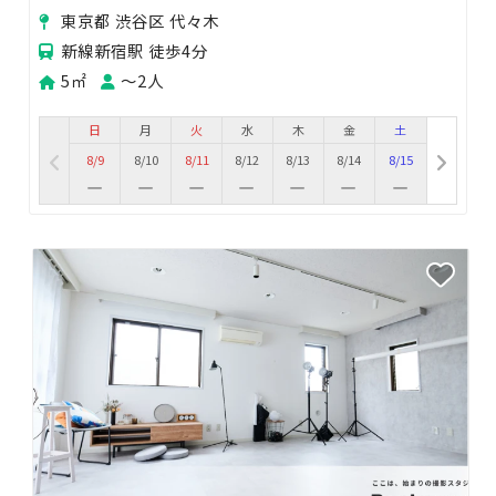
東京都 渋谷区 代々木
新線新宿駅 徒歩4分
5㎡
〜2人
日
月
火
水
木
金
土
8/9
8/10
8/11
8/12
8/13
8/14
8/15