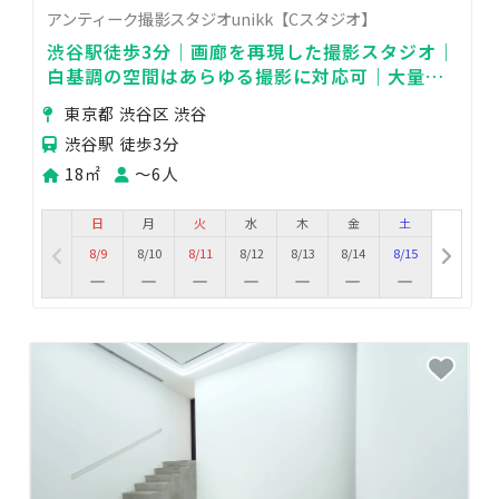
アンティーク撮影スタジオunikk【Cスタジオ】
渋谷駅徒歩3分｜画廊を再現した撮影スタジオ｜
白基調の空間はあらゆる撮影に対応可｜大量の
アンティーク額縁｜自然光◎
東京都 渋谷区 渋谷
渋谷駅 徒歩3分
18㎡
〜6人
日
月
火
水
木
金
土
8/9
8/10
8/11
8/12
8/13
8/14
8/15