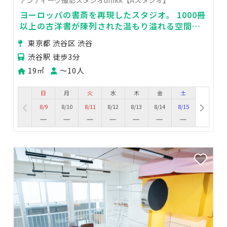
ヨーロッパの書斎を再現したスタジオ。 1000冊
以上の古洋書が陳列された温もり溢れる空間。
渋谷駅から徒歩3分の便利なアクセス。
東京都 渋谷区 渋谷
渋谷駅 徒歩3分
19㎡
〜10人
日
月
火
水
木
金
土
8/9
8/10
8/11
8/12
8/13
8/14
8/15