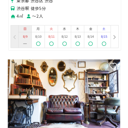
東京都 渋谷区 渋谷
渋谷駅 徒歩5分
4㎡
〜2人
日
月
火
水
木
金
土
8/9
8/10
8/11
8/12
8/13
8/14
8/15