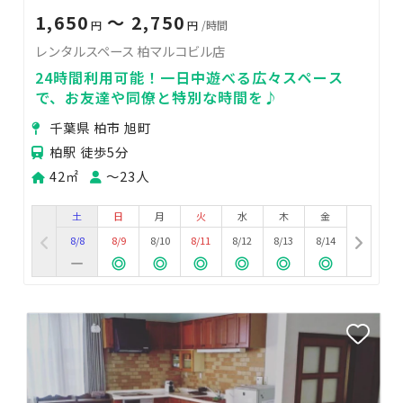
1,650
〜 2,750
円
円
/時間
レンタルスペース 柏マルコビル店
24時間利用可能！一日中遊べる広々スペース
で、お友達や同僚と特別な時間を♪
千葉県 柏市 旭町
柏駅 徒歩5分
42㎡
〜23人
土
日
月
火
水
木
金
8/8
8/9
8/10
8/11
8/12
8/13
8/14