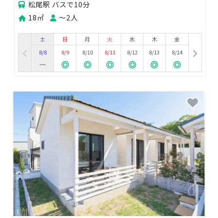
松尾駅 バスで10分
18㎡
〜2人
土
日
月
火
水
木
金
8/8
8/9
8/10
8/11
8/12
8/13
8/14