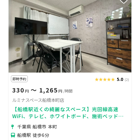
即時予約
★★★★★
★★★★★
5.0
(2)
330
〜 1,265
円
円
/時間
ルミナスペース船橋本町店
【船橋駅近くの綺麗なスペース】光回線高速
WiFi、テレビ、ホワイトボード、施術ベッド完
備☆会議/打合せ/オンライン/サロンに最適
千葉県 船橋市 本町
船橋駅 徒歩6分