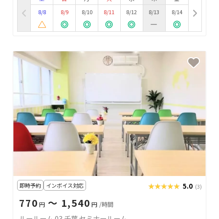
8/8
8/9
8/10
8/11
8/12
8/13
8/14
即時予約
インボイス対応
★★★★★
★★★★★
5.0
(3)
770
〜 1,540
円
円
/時間
ルールーム 03 千葉 セミナールーム