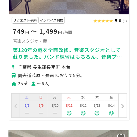
リクエスト予約
インボイス対応
★★★★★
★★★★★
5.0
(1)
749
〜 1,499
円
円
/時間
音楽スタジオ・蔵
築120年の蔵を全面改修。音楽スタジオとして
蘇りました。バンド練習はもちろん、音楽プロ
モビデオ作製などにも最適！
千葉県 長生郡長南町 本台
圏央道茂原・長南ICおりて5分。
25㎡
〜6人
土
日
月
火
水
木
金
8/8
8/9
8/10
8/11
8/12
8/13
8/14