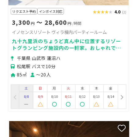
リクエスト予約
インボイス対応
★★★★★
★★★★★
4.0
(2)
3,300
〜 28,600
円
円
/時間
イノセンスリゾート ヴィラ棟内パーティールーム
九十九里浜のちょうど真ん中に位置するリゾー
トグランピング施設内の一軒家。おしゃれで
広々としたパーティールームをご利用いただけ
千葉県 山武市 蓮沼ハ
ます！
松尾駅 バスで10分
85㎡
〜20人
土
日
月
火
水
木
金
8/8
8/9
8/10
8/11
8/12
8/13
8/14