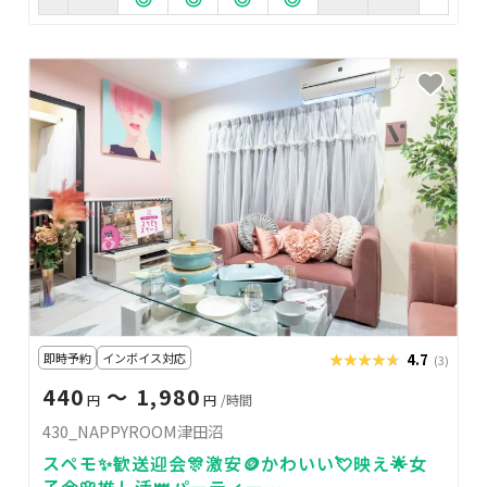
即時予約
インボイス対応
★★★★★
★★★★★
4.7
(3)
440
〜 1,980
円
円
/時間
430_NAPPYROOM津田沼
スペモ✨歓送迎会🎊激安🪙かわいい💘映え🌟女
子会🌸推し活👑パーティー