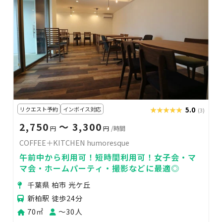
リクエスト予約
インボイス対応
★★★★★
★★★★★
5.0
(3)
2,750
〜 3,300
円
円
/時間
COFFEE＋KITCHEN humoresque
午前中から利用可！短時間利用可！女子会・マ
マ会・ホームパーティ・撮影などに最適◎
千葉県 柏市 光ケ丘
新柏駅 徒歩24分
70㎡
〜30人