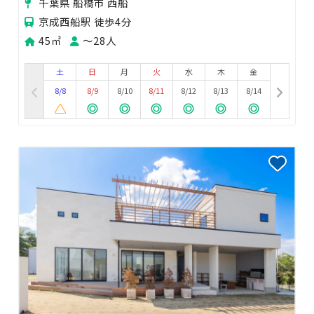
千葉県 船橋市 西船
京成西船駅 徒歩4分
45㎡
〜28人
土
日
月
火
水
木
金
8/8
8/9
8/10
8/11
8/12
8/13
8/14