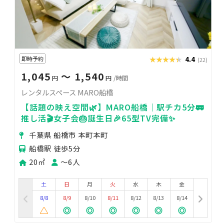
即時予約
★★★★★
★★★★★
4.4
(22)
1,045
〜 1,540
円
円
/時間
レンタルスペース MARO船橋
【話題の映え空間🌿】MARO船橋｜駅チカ5分🚃
推し活🎬女子会🎂誕生日🎉65型TV完備✨
千葉県 船橋市 本町本町
船橋駅 徒歩5分
20㎡
〜6人
土
日
月
火
水
木
金
8/8
8/9
8/10
8/11
8/12
8/13
8/14