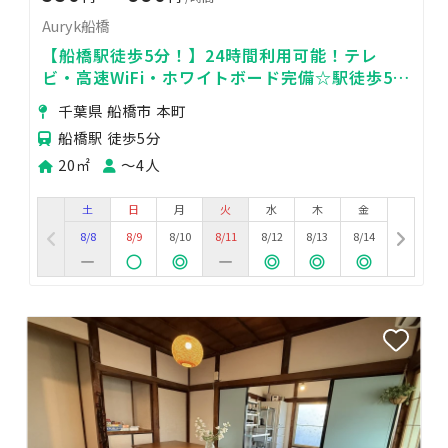
Auryk船橋
【船橋駅徒歩5分！】24時間利用可能！テレ
ビ・高速WiFi・ホワイトボード完備☆駅徒歩5
分・広い・安い・綺麗な会議室
千葉県 船橋市 本町
船橋駅 徒歩5分
20㎡
〜4人
土
日
月
火
水
木
金
8/8
8/9
8/10
8/11
8/12
8/13
8/14