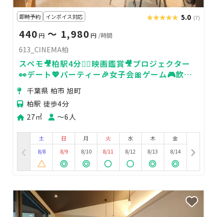
即時予約
インボイス対応
★★★★★
★★★★★
5.0
(7)
440
〜 1,980
円
円
/時間
613_CINEMA柏
スペモ🎥柏駅4分🚶‍♀️映画鑑賞🎥プロジェクター
👀デート💖パーティー🎉女子会🎀ゲーム🎮飲み
会🥂613_CINEMA柏
千葉県 柏市 旭町
柏駅 徒歩4分
27㎡
〜6人
土
日
月
火
水
木
金
8/8
8/9
8/10
8/11
8/12
8/13
8/14