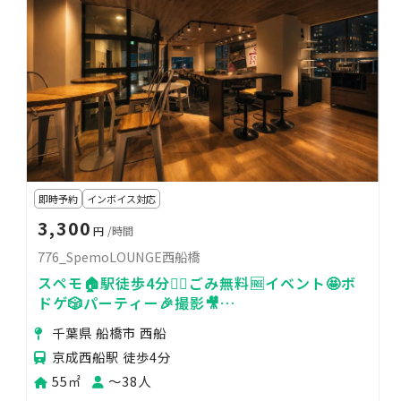
即時予約
インボイス対応
3,300
円
/時間
776_SpemoLOUNGE西船橋
スペモ🏠駅徒歩4分🚶‍♀️ごみ無料🆓イベント🤩ボ
ドゲ🎲パーティー🎉撮影🎥
776_SpemoLOUNGE西船橋
千葉県 船橋市 西船
京成西船駅 徒歩4分
55㎡
〜38人