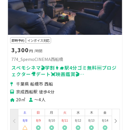
即時予約
インボイス対応
3,300
円
/時間
774_SpemoCINEMA西船橋
スペモシネマ🎬学割👩‍🎓駅4分ゴミ無料🆓プロジ
ェクター🎥デート💓映画鑑賞🎬
774_SpemoCINEMA西船橋
千葉県 船橋市 西船
京成西船駅 徒歩4分
20㎡
〜4人
土
日
月
火
水
木
金
8/8
8/9
8/10
8/11
8/12
8/13
8/14