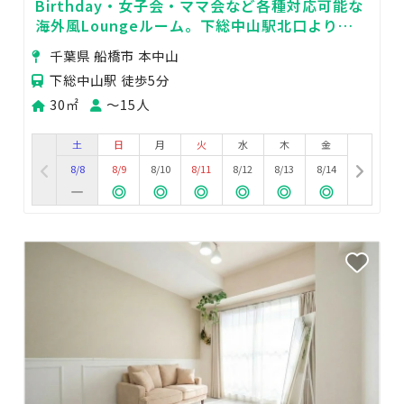
Birthday・女子会・ママ会など各種対応可能な
海外風Loungeルーム。下総中山駅北口より徒
歩5分！
千葉県 船橋市 本中山
下総中山駅 徒歩5分
30㎡
〜15人
土
日
月
火
水
木
金
8/8
8/9
8/10
8/11
8/12
8/13
8/14