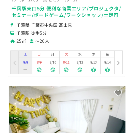
千葉駅東口5分 便利な商業エリア/プロジェクタ/
セミナー/ボードゲーム/ワークショップ/土足可
千葉県 千葉市中央区 富士見
千葉駅 徒歩5分
25㎡
〜20人
土
日
月
火
水
木
金
8/8
8/9
8/10
8/11
8/12
8/13
8/14