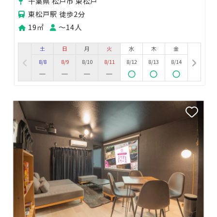
千葉県 松戸市 東松戸
東松戸駅 徒歩2分
19㎡
〜14人
土
日
月
火
水
木
金
8/8
8/9
8/10
8/11
8/12
8/13
8/14