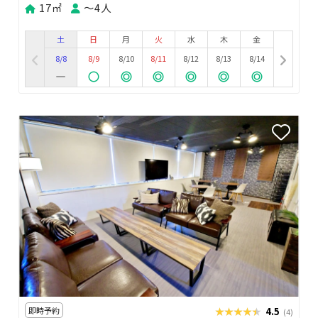
17㎡
〜4人
土
日
月
火
水
木
金
8/8
8/9
8/10
8/11
8/12
8/13
8/14
即時予約
★★★★★
★★★★★
4.5
(4)