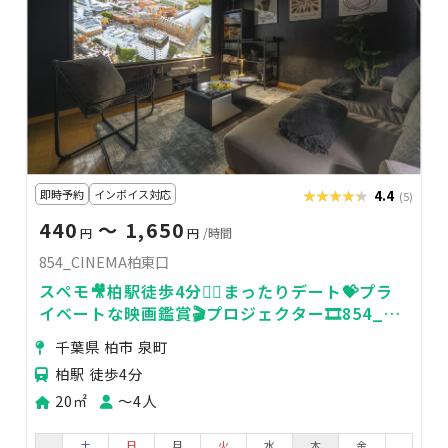
即時予約
インボイス対応
★★★★★
★★★★★
4.4
(5)
440
〜 1,650
円
円
/時間
854_CINEMA柏東口
スペモ🎥柏駅徒歩4分🚶‍♀️まったりデート💝プラ
イベートな映画鑑賞🎬️プロジェクター🎞️854_
CINEMA柏東口
千葉県 柏市 泉町
柏駅 徒歩4分
20㎡
〜4人
土
日
月
火
水
木
金