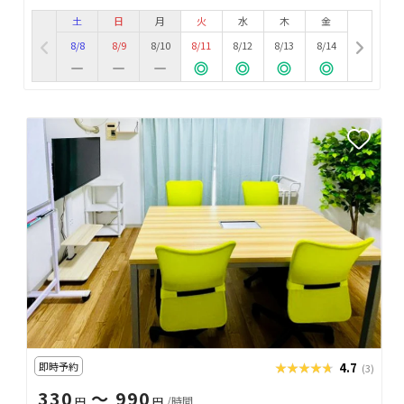
土
日
月
火
水
木
金
8/8
8/9
8/10
8/11
8/12
8/13
8/14
即時予約
★★★★★
★★★★★
4.7
(3)
330
〜 990
円
円
/時間