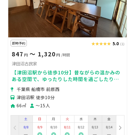
即時予約
★★★★★
★★★★★
5.0
(1)
847
〜 1,320
円
円
/時間
津田沼古民家
【津田沼駅から徒歩10分】昔ながらの温かみの
ある空間で、ゆったりした時間を過ごしたり、
仲間と楽しいひとときをシェア
千葉県 船橋市 前原西
津田沼駅 徒歩10分
66㎡
〜15人
土
日
月
火
水
木
金
8/8
8/9
8/10
8/11
8/12
8/13
8/14