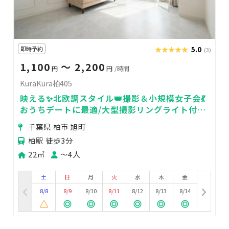
即時予約
★★★★★
★★★★★
5.0
(3)
1,100
〜 2,200
円
円
/時間
KuraKura柏405
映える✨北欧調スタイル👑撮影＆小規模女子会💃
おうちデートに最適/大型撮影リングライト付
【エレベーター有/段差なし✨】
千葉県 柏市 旭町
柏駅 徒歩3分
22㎡
〜4人
土
日
月
火
水
木
金
8/8
8/9
8/10
8/11
8/12
8/13
8/14