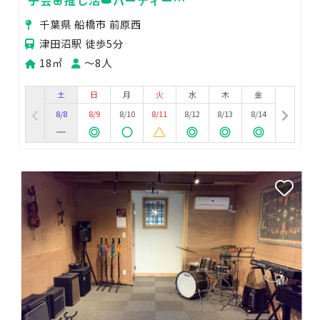
🎶430_NAPPYROOM津田沼
千葉県 船橋市 前原西
津田沼駅 徒歩5分
18㎡
〜8人
土
日
月
火
水
木
金
8/8
8/9
8/10
8/11
8/12
8/13
8/14