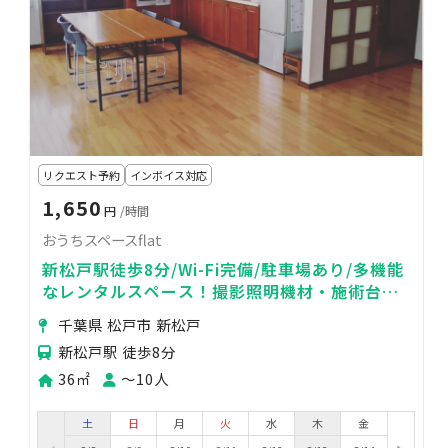
リクエスト予約
インボイス対応
1,650
円
/時間
おうちスペースflat
新松戸駅徒歩8分/Wi-Fi完備/駐車場あり/多機能
なレンタルスペース！撮影照明機材・施術台・
ホワイトボード・菓子製造許可あり
千葉県 松戸市 新松戸
新松戸駅 徒歩8分
36㎡
〜10人
土
日
月
火
水
木
金