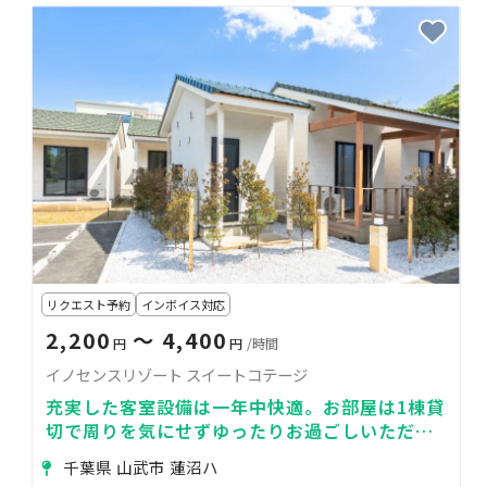
リクエスト予約
インボイス対応
2,200
〜 4,400
円
円
/時間
イノセンスリゾート スイートコテージ
充実した客室設備は一年中快適。お部屋は1棟貸
切で周りを気にせずゆったりお過ごしいただけ
ます。
千葉県 山武市 蓮沼ハ