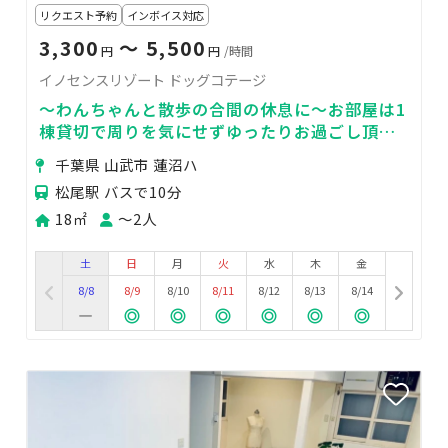
リクエスト予約
インボイス対応
3,300
〜 5,500
円
円
/時間
イノセンスリゾート ドッグコテージ
～わんちゃんと散歩の合間の休息に～お部屋は1
棟貸切で周りを気にせずゆったりお過ごし頂け
ます。わんちゃん同伴でのBBQも！
千葉県 山武市 蓮沼ハ
松尾駅 バスで10分
18㎡
〜2人
土
日
月
火
水
木
金
8/8
8/9
8/10
8/11
8/12
8/13
8/14