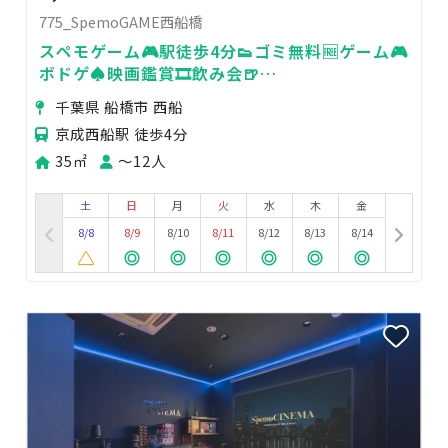
775_SpemoGAME西船橋
スペモゲーム🎮駅徒歩4分👟ゴミ無料🆓ゲーム🎮
ボドゲ♠️映画鑑賞🎞️飲み会🍺
775_SpemoGAME西船橋
千葉県 船橋市 西船
京成西船駅 徒歩4分
35㎡
〜12人
土
日
月
火
水
木
金
8/8
8/9
8/10
8/11
8/12
8/13
8/14