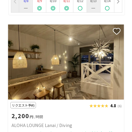
8/8
8/9
8/10
8/11
8/12
8/13
8/14
リクエスト予約
★★★★★
★★★★★
4.8
(6)
2,200
円
/時間
ALOHA LOUNGE Lanai / Diving