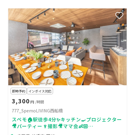
即時予約
インボイス対応
3,300
円
/時間
777_SpemoLIVING西船橋
スペモ🏠駅徒歩4分✨キッチン🍳プロジェクター
🎥パーティー🍷撮影🎥ママ会👶🏻
777_SpemoLIVING西船橋