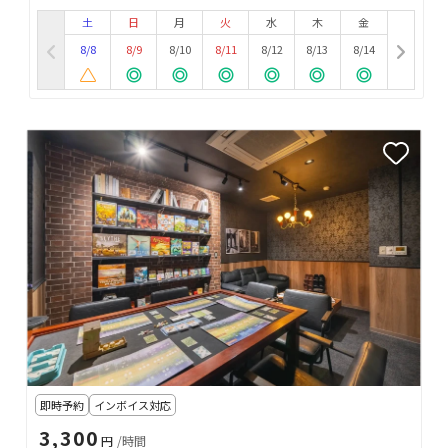
土
日
月
火
水
木
金
8/8
8/9
8/10
8/11
8/12
8/13
8/14
即時予約
インボイス対応
3,300
円
/時間